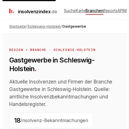
Suche
Karte
Branchen
Reports
API
Me
insolvenz
index
.de
Startseite
/
Schleswig-Holstein
/
Gastgewerbe
REGION × BRANCHE ·
SCHLESWIG-HOLSTEIN
Gastgewerbe in Schleswig-
Holstein
.
Aktuelle Insolvenzen und Firmen der Branche
Gastgewerbe in Schleswig-Holstein. Quelle:
amtliche Insolvenzbekanntmachungen und
Handelsregister.
18
Insolvenz-Bekanntmachungen