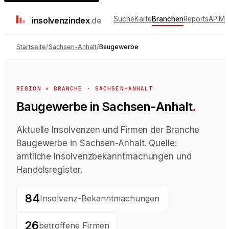
Suche
Karte
Branchen
Reports
API
Me
insolvenz
index
.de
Startseite
/
Sachsen-Anhalt
/
Baugewerbe
REGION × BRANCHE ·
SACHSEN-ANHALT
Baugewerbe in Sachsen-Anhalt
.
Aktuelle Insolvenzen und Firmen der Branche
Baugewerbe in Sachsen-Anhalt. Quelle:
amtliche Insolvenzbekanntmachungen und
Handelsregister.
84
Insolvenz-Bekanntmachungen
26
betroffene Firmen