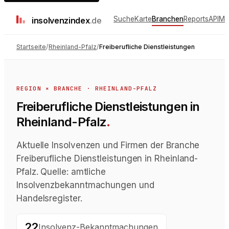
Suche
Karte
Branchen
Reports
API
Me
insolvenz
index
.de
Startseite
/
Rheinland-Pfalz
/
Freiberufliche Dienstleistungen
REGION × BRANCHE ·
RHEINLAND-PFALZ
Freiberufliche Dienstleistungen in
Rheinland-Pfalz
.
Aktuelle Insolvenzen und Firmen der Branche
Freiberufliche Dienstleistungen in Rheinland-
Pfalz. Quelle: amtliche
Insolvenzbekanntmachungen und
Handelsregister.
22
Insolvenz-Bekanntmachungen