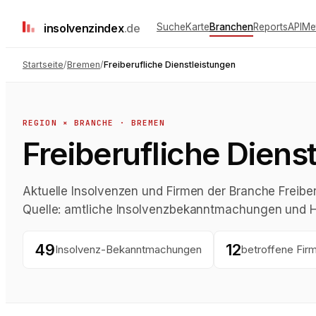
insolvenz
index
.de
Suche
Karte
Branchen
Reports
API
Me
Startseite
/
Bremen
/
Freiberufliche Dienstleistungen
REGION × BRANCHE ·
BREMEN
Freiberufliche Diens
Aktuelle Insolvenzen und Firmen der Branche Freiber
Quelle: amtliche Insolvenzbekanntmachungen und H
49
12
Insolvenz-Bekanntmachungen
betroffene Fir