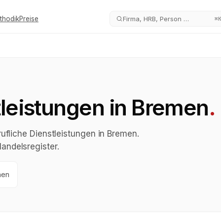
thodik
Preise
Firma, HRB, Person …
⌘
tleistungen in Bremen
.
ufliche Dienstleistungen in Bremen.
andelsregister.
men