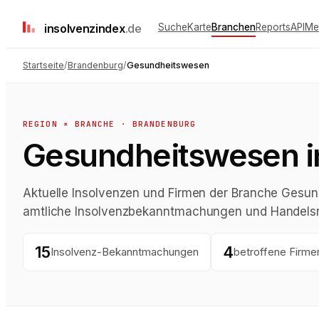
insolvenz
index
.de
Suche
Karte
Branchen
Reports
API
Me
Startseite
/
Brandenburg
/
Gesundheitswesen
REGION × BRANCHE ·
BRANDENBURG
Gesundheitswesen i
Aktuelle Insolvenzen und Firmen der Branche Gesun
amtliche Insolvenzbekanntmachungen und Handelsre
15
4
Insolvenz-Bekanntmachungen
betroffene Firme