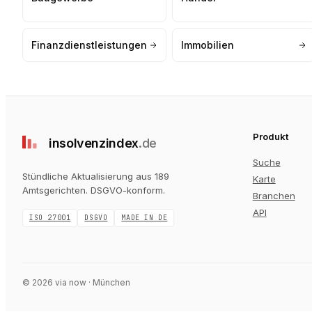
Finanzdienstleistungen
Immobilien
Produkt
insolvenz
index
.de
Suche
Stündliche Aktualisierung aus 189
Karte
Amtsgerichten
. DSGVO-konform.
Branchen
API
ISO 27001
DSGVO
MADE IN DE
©
2026
via now · München