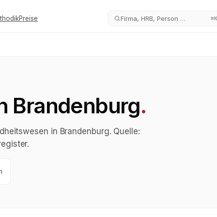
thodik
Preise
Firma, HRB, Person …
⌘
n Brandenburg
.
dheitswesen in Brandenburg. Quelle:
gister.
n