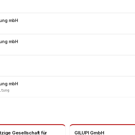
klung mbH
klung mbH
klung mbH
ltung
zige Gesellschaft für
GILUPI GmbH