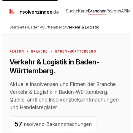
Suche
Karte
Branchen
Reports
API
Me
insolvenz
index
.de
Startseite
/
Baden-Württemberg
/
Verkehr & Logistik
REGION × BRANCHE ·
BADEN-WÜRTTEMBERG
Verkehr & Logistik in Baden-
Württemberg
.
Aktuelle Insolvenzen und Firmen der Branche
Verkehr & Logistik in Baden-Württemberg.
Quelle: amtliche Insolvenzbekanntmachungen
und Handelsregister.
57
Insolvenz-Bekanntmachungen