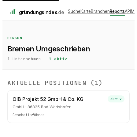
Suche
Karte
Branchen
Reports
API
Me
gründungs
index
.de
PERSON
Bremen Umgeschrieben
1
Unternehmen ·
1
aktiv
AKTUELLE POSITIONEN (
1
)
OIB Projekt 52 GmbH & Co. KG
aktiv
GmbH · 86825 Bad Wörishofen
Geschäftsführer