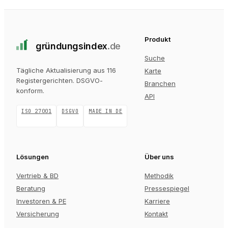
Produkt
gründungs
index
.de
Suche
Tägliche Aktualisierung aus 116
Karte
Registergerichten
. DSGVO-
Branchen
konform.
API
ISO 27001
DSGVO
MADE IN DE
Lösungen
Über uns
Vertrieb & BD
Methodik
Beratung
Pressespiegel
Investoren & PE
Karriere
Versicherung
Kontakt