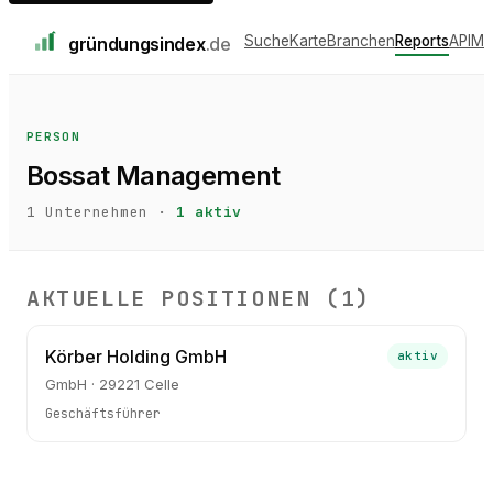
Suche
Karte
Branchen
Reports
API
Me
gründungs
index
.de
PERSON
Bossat Management
1
Unternehmen ·
1
aktiv
AKTUELLE POSITIONEN (
1
)
Körber Holding GmbH
aktiv
GmbH · 29221 Celle
Geschäftsführer