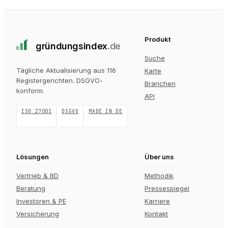
Produkt
gründungs
index
.de
Suche
Tägliche Aktualisierung aus 116
Karte
Registergerichten
. DSGVO-
Branchen
konform.
API
ISO 27001
DSGVO
MADE IN DE
Lösungen
Über uns
Vertrieb & BD
Methodik
Beratung
Pressespiegel
Investoren & PE
Karriere
Versicherung
Kontakt