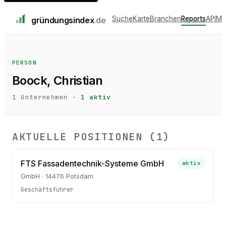
Suche
Karte
Branchen
Reports
API
Me
gründungs
index
.de
PERSON
Boock, Christian
1
Unternehmen ·
1
aktiv
AKTUELLE POSITIONEN (
1
)
FTS Fassadentechnik-Systeme GmbH
aktiv
GmbH · 14476 Potsdam
Geschäftsführer