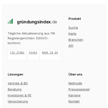
Produkt
gründungs
index
.de
Suche
Tägliche Aktualisierung aus 116
Karte
Registergerichten
. DSGVO-
Branchen
konform.
API
ISO 27001
DSGVO
MADE IN DE
Lösungen
Über uns
Vertrieb & BD
Methodik
Beratung
Pressespiegel
Investoren & PE
Karriere
Versicherung
Kontakt