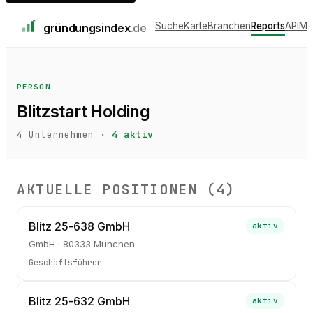
Suche
Karte
Branchen
Reports
API
Me
gründungs
index
.de
PERSON
Blitzstart Holding
4
Unternehmen ·
4
aktiv
AKTUELLE POSITIONEN (
4
)
Blitz 25-638 GmbH
aktiv
GmbH · 80333 München
Geschäftsführer
Blitz 25-632 GmbH
aktiv