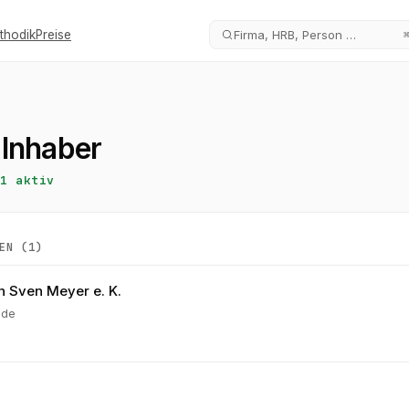
thodik
Preise
Firma, HRB, Person …
 Inhaber
1
aktiv
EN (
1
)
 Sven Meyer e. K.
ede