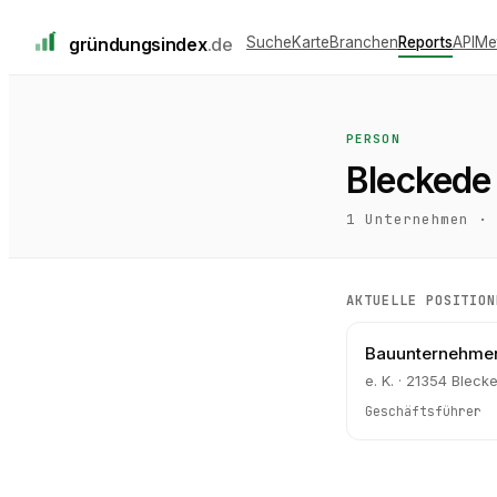
gründungs
index
.de
Suche
Karte
Branchen
Reports
API
Me
PERSON
Bleckede
1
Unternehmen ·
AKTUELLE POSITION
Bauunternehmen
e. K. · 21354 Bleck
Geschäftsführer