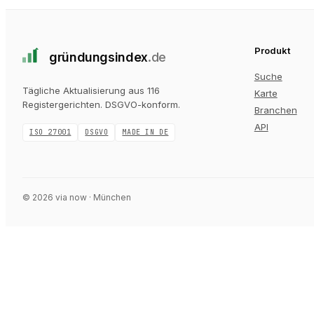
Produkt
gründungs
index
.de
Suche
Tägliche Aktualisierung aus 116
Karte
Registergerichten
. DSGVO-konform.
Branchen
API
ISO 27001
DSGVO
MADE IN DE
©
2026
via now · München