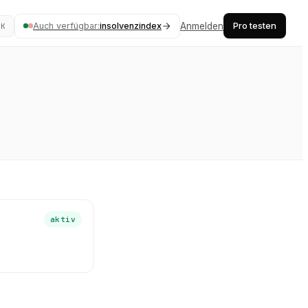
Pro testen
Auch verfügbar:
insolvenzindex
Anmelden
⌘K
aktiv