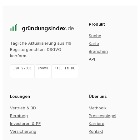
Produkt
gründungs
index
.de
Suche
Tägliche Aktualisierung aus 116
Karte
Registergerichten
. DSGVO-
Branchen
konform.
API
ISO 27001
DSGVO
MADE IN DE
Lösungen
Über uns
Vertrieb & BD
Methodik
Beratung
Pressespiegel
Investoren & PE
Karriere
Versicherung
Kontakt