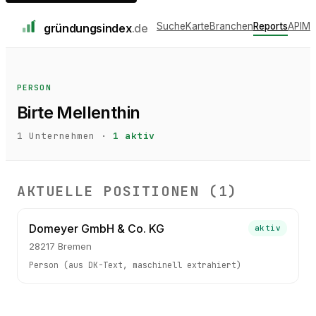
Suche
Karte
Branchen
Reports
API
Me
gründungs
index
.de
PERSON
Birte Mellenthin
1
Unternehmen ·
1
aktiv
AKTUELLE POSITIONEN (
1
)
Domeyer GmbH & Co. KG
aktiv
28217 Bremen
Person (aus DK-Text, maschinell extrahiert)