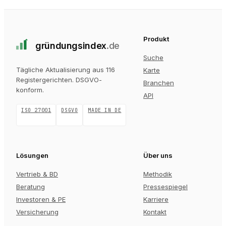
Produkt
gründungs
index
.de
Suche
Tägliche Aktualisierung aus 116
Karte
Registergerichten
. DSGVO-
Branchen
konform.
API
ISO 27001
DSGVO
MADE IN DE
Lösungen
Über uns
Vertrieb & BD
Methodik
Beratung
Pressespiegel
Investoren & PE
Karriere
Versicherung
Kontakt