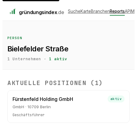
Suche
Karte
Branchen
Reports
API
Me
gründungs
index
.de
PERSON
Bielefelder Straße
1
Unternehmen ·
1
aktiv
AKTUELLE POSITIONEN (
1
)
Fürstenfeld Holding GmbH
aktiv
GmbH · 10709 Berlin
Geschäftsführer