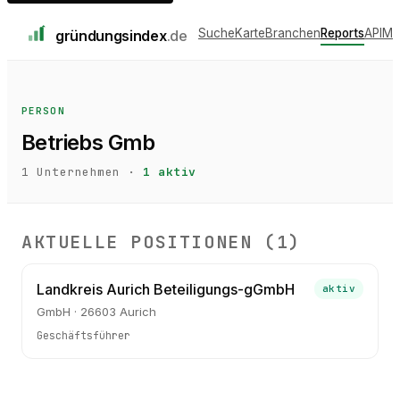
Suche
Karte
Branchen
Reports
API
Me
gründungs
index
.de
PERSON
Betriebs Gmb
1
Unternehmen ·
1
aktiv
AKTUELLE POSITIONEN (
1
)
Landkreis Aurich Beteiligungs-gGmbH
aktiv
GmbH · 26603 Aurich
Geschäftsführer