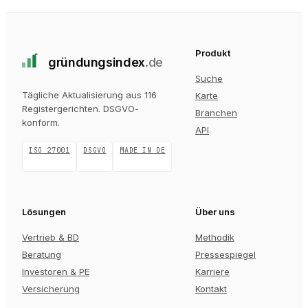
Produkt
gründungs
index
.de
Suche
Tägliche Aktualisierung aus 116
Karte
Registergerichten
. DSGVO-
Branchen
konform.
API
ISO 27001
DSGVO
MADE IN DE
Lösungen
Über uns
Vertrieb & BD
Methodik
Beratung
Pressespiegel
Investoren & PE
Karriere
Versicherung
Kontakt