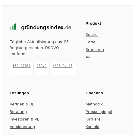
Produkt
gründungs
index
.de
Suche
Tägliche Aktualisierung aus 116
Karte
Registergerichten
. DSGVO-
Branchen
konform.
API
ISO 27001
DSGVO
MADE IN DE
Lösungen
Über uns
Vertrieb & BD
Methodik
Beratung
Pressespiegel
Investoren & PE
Karriere
Versicherung
Kontakt