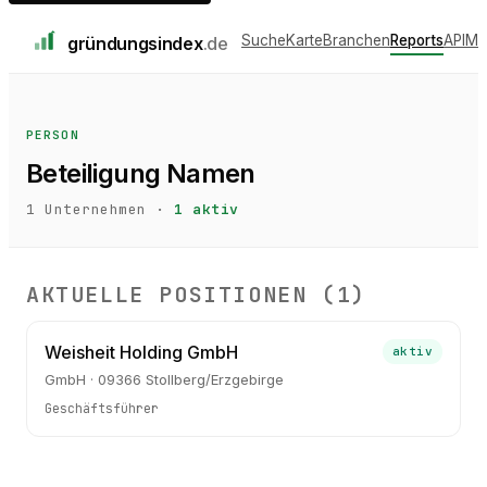
Suche
Karte
Branchen
Reports
API
Me
gründungs
index
.de
PERSON
Beteiligung Namen
1
Unternehmen ·
1
aktiv
AKTUELLE POSITIONEN (
1
)
Weisheit Holding GmbH
aktiv
GmbH · 09366 Stollberg/Erzgebirge
Geschäftsführer