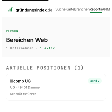
Suche
Karte
Branchen
Reports
API
Me
gründungs
index
.de
PERSON
Bereichen Web
1
Unternehmen ·
1
aktiv
AKTUELLE POSITIONEN (
1
)
lilcomp UG
aktiv
UG · 49401 Damme
Geschäftsführer