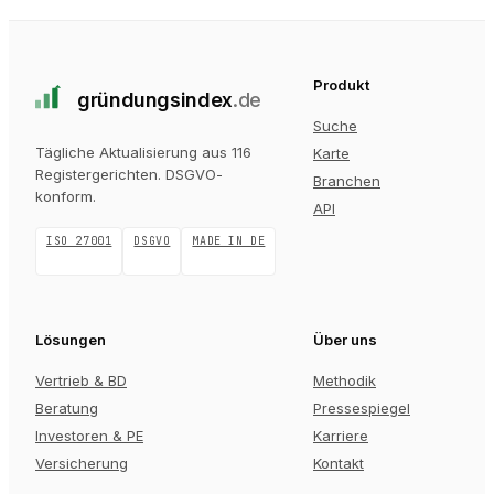
Produkt
gründungs
index
.de
Suche
Tägliche Aktualisierung aus 116
Karte
Registergerichten
. DSGVO-
Branchen
konform.
API
ISO 27001
DSGVO
MADE IN DE
Lösungen
Über uns
Vertrieb & BD
Methodik
Beratung
Pressespiegel
Investoren & PE
Karriere
Versicherung
Kontakt