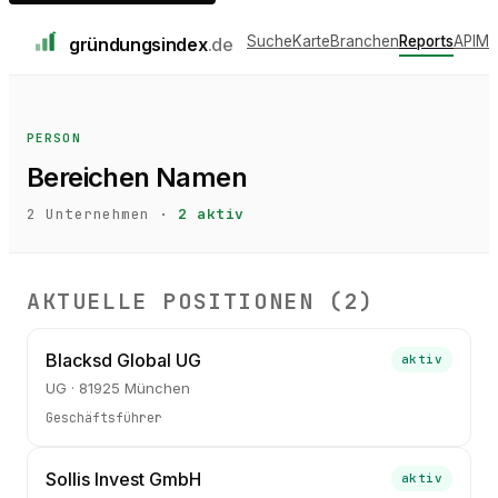
Suche
Karte
Branchen
Reports
API
Me
gründungs
index
.de
PERSON
Bereichen Namen
2
Unternehmen ·
2
aktiv
AKTUELLE POSITIONEN (
2
)
Blacksd Global UG
aktiv
UG · 81925 München
Geschäftsführer
Sollis Invest GmbH
aktiv