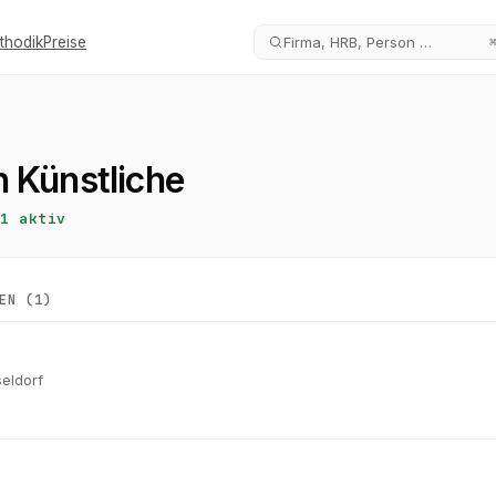
thodik
Preise
Firma, HRB, Person …
 Künstliche
1
aktiv
EN (
1
)
eldorf