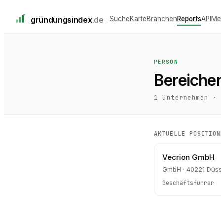
gründungs
index
.de
Suche
Karte
Branchen
Reports
API
Me
PERSON
Bereichen
1
Unternehmen ·
AKTUELLE POSITION
Vecrion GmbH
GmbH · 40221 Düss
Geschäftsführer