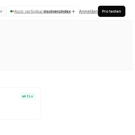
Pro testen
Auch verfügbar:
insolvenzindex
Anmelden
⌘K
aktiv