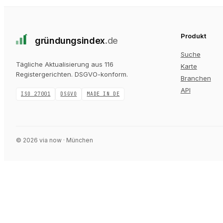
Produkt
gründungs
index
.de
Suche
Tägliche Aktualisierung aus 116
Karte
Registergerichten
. DSGVO-konform.
Branchen
API
ISO 27001
DSGVO
MADE IN DE
©
2026
via now · München