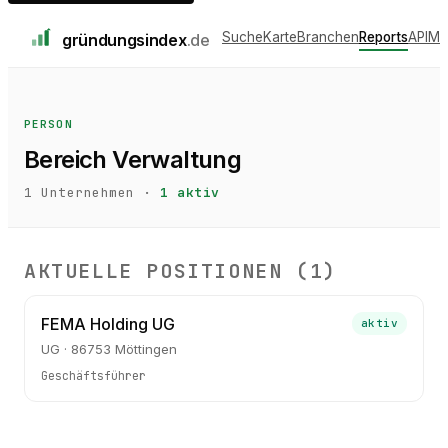
Suche
Karte
Branchen
Reports
API
Me
gründungs
index
.de
PERSON
Bereich Verwaltung
1
Unternehmen ·
1
aktiv
AKTUELLE POSITIONEN (
1
)
FEMA Holding UG
aktiv
UG · 86753 Möttingen
Geschäftsführer