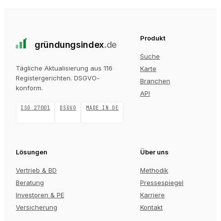
Produkt
gründungs
index
.de
Suche
Tägliche Aktualisierung aus 116
Karte
Registergerichten
. DSGVO-
Branchen
konform.
API
ISO 27001
DSGVO
MADE IN DE
Lösungen
Über uns
Vertrieb & BD
Methodik
Beratung
Pressespiegel
Investoren & PE
Karriere
Versicherung
Kontakt