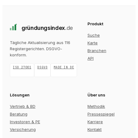
Produkt
gründungs
index
.de
Suche
Tägliche Aktualisierung aus 116
Karte
Registergerichten
. DSGVO-
Branchen
konform.
API
ISO 27001
DSGVO
MADE IN DE
Lösungen
Über uns
Vertrieb & BD
Methodik
Beratung
Pressespiegel
Investoren & PE
Karriere
Versicherung
Kontakt