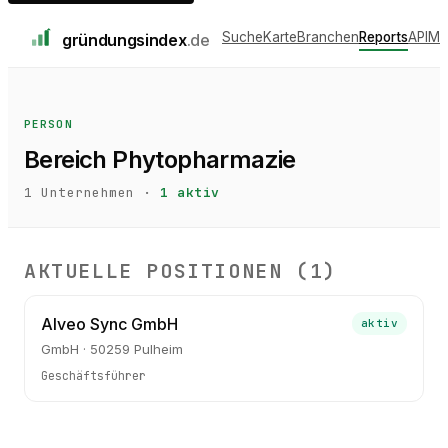
Suche
Karte
Branchen
Reports
API
Me
gründungs
index
.de
PERSON
Bereich Phytopharmazie
1
Unternehmen ·
1
aktiv
AKTUELLE POSITIONEN (
1
)
Alveo Sync GmbH
aktiv
GmbH · 50259 Pulheim
Geschäftsführer