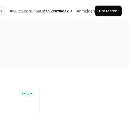
Pro testen
Auch verfügbar:
insolvenzindex
Anmelden
⌘K
aktiv