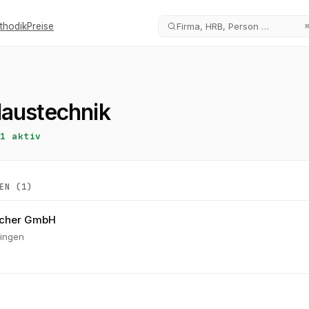
thodik
Preise
Firma, HRB, Person …
Haustechnik
1
aktiv
EN (
1
)
cher GmbH
ingen