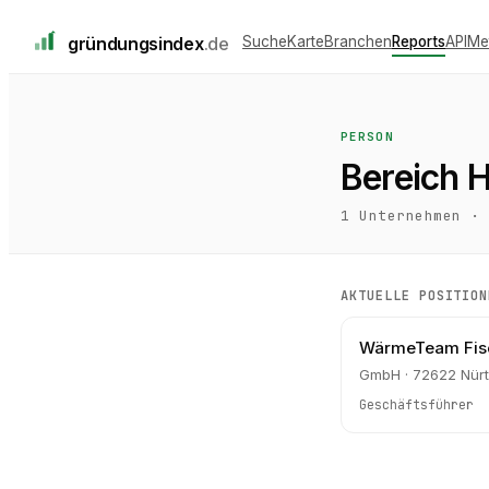
gründungs
index
.de
Suche
Karte
Branchen
Reports
API
Me
PERSON
Bereich 
1
Unternehmen ·
AKTUELLE POSITION
WärmeTeam Fis
GmbH · 72622 Nürt
Geschäftsführer