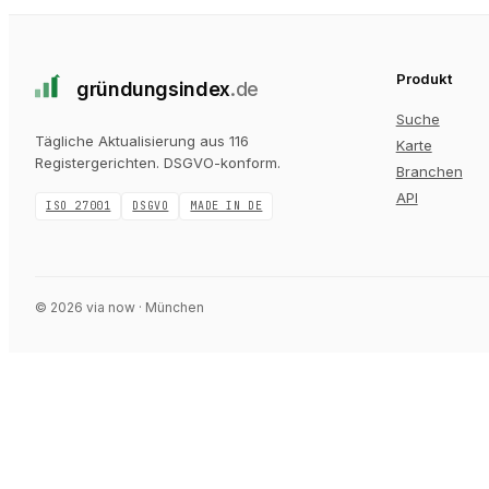
Produkt
gründungs
index
.de
Suche
Tägliche Aktualisierung aus 116
Karte
Registergerichten
. DSGVO-konform.
Branchen
API
ISO 27001
DSGVO
MADE IN DE
©
2026
via now · München