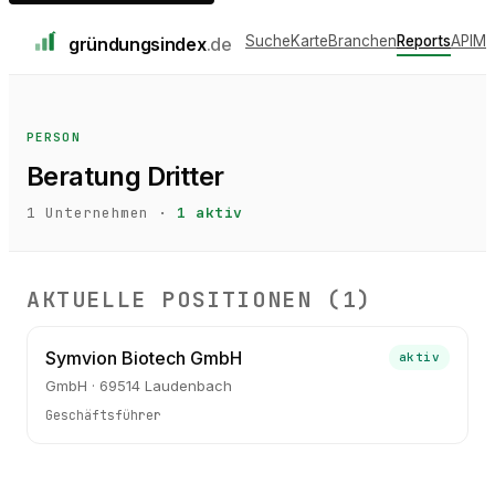
Suche
Karte
Branchen
Reports
API
Me
gründungs
index
.de
PERSON
Beratung Dritter
1
Unternehmen ·
1
aktiv
AKTUELLE POSITIONEN (
1
)
Symvion Biotech GmbH
aktiv
GmbH · 69514 Laudenbach
Geschäftsführer