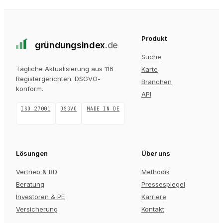
Produkt
gründungs
index
.de
Suche
Tägliche Aktualisierung aus 116
Karte
Registergerichten
. DSGVO-
Branchen
konform.
API
ISO 27001
DSGVO
MADE IN DE
Lösungen
Über uns
Vertrieb & BD
Methodik
Beratung
Pressespiegel
Investoren & PE
Karriere
Versicherung
Kontakt