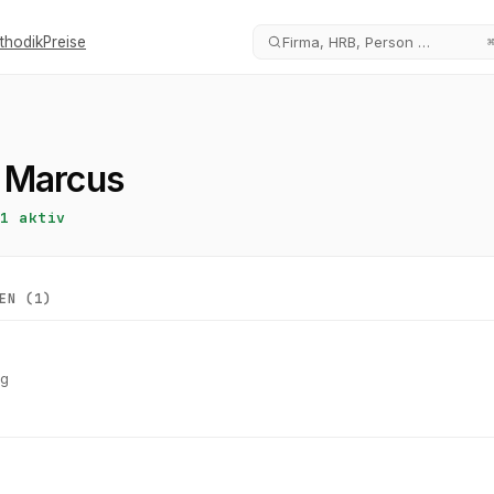
thodik
Preise
Firma, HRB, Person …
 Marcus
1
aktiv
EN (
1
)
rg