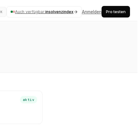
Pro testen
Auch verfügbar:
insolvenzindex
Anmelden
⌘K
aktiv