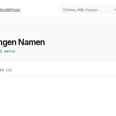
thodik
Preise
Firma, HRB, Person …
ngen Namen
1
aktiv
EN (
1
)