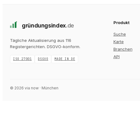
Produkt
gründungs
index
.de
Suche
Tägliche Aktualisierung aus 116
Karte
Registergerichten
. DSGVO-konform.
Branchen
API
ISO 27001
DSGVO
MADE IN DE
©
2026
via now · München