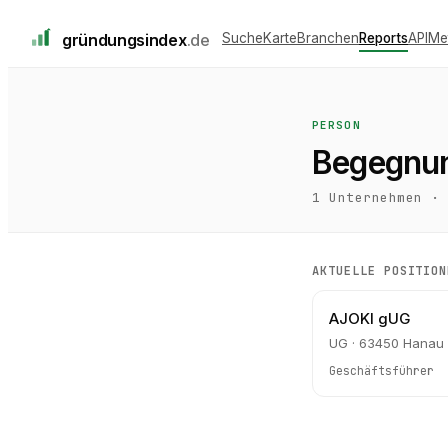
gründungs
index
.de
Suche
Karte
Branchen
Reports
API
Me
PERSON
Begegnu
1
Unternehmen ·
AKTUELLE POSITION
AJOKI gUG
UG · 63450 Hanau
Geschäftsführer