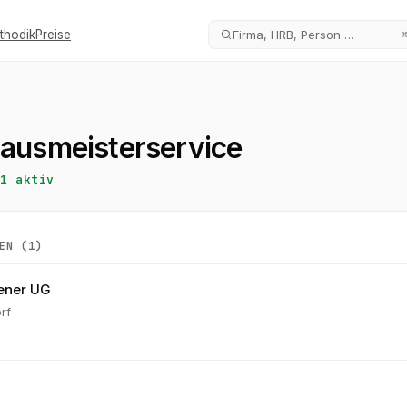
thodik
Preise
Firma, HRB, Person …
Hausmeisterservice
1
aktiv
EN (
1
)
iener UG
rf