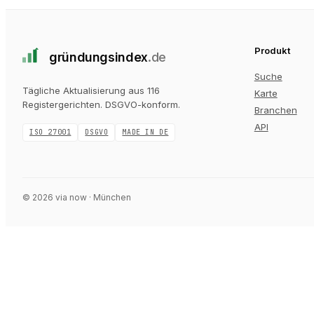
Produkt
gründungs
index
.de
Suche
Tägliche Aktualisierung aus 116
Karte
Registergerichten
. DSGVO-konform.
Branchen
API
ISO 27001
DSGVO
MADE IN DE
©
2026
via now · München