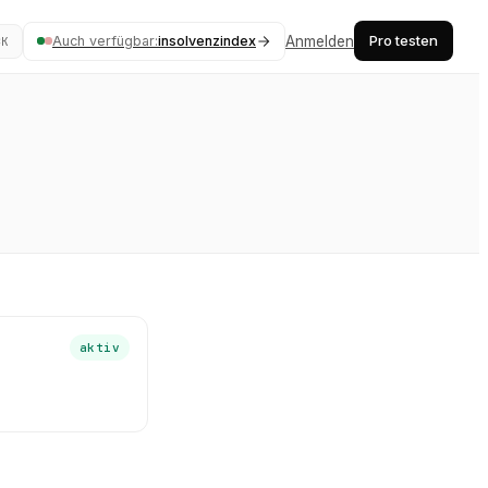
Pro testen
Auch verfügbar:
insolvenzindex
Anmelden
⌘K
aktiv