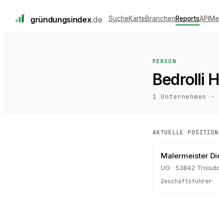
gründungs
index
.de
Suche
Karte
Branchen
Reports
API
Me
PERSON
Bedrolli 
1
Unternehmen ·
AKTUELLE POSITION
Malermeister D
UG · 53842 Troisdo
Geschäftsführer