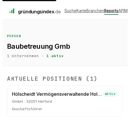
Suche
Karte
Branchen
Reports
API
Me
gründungs
index
.de
PERSON
Baubetreuung Gmb
1
Unternehmen ·
1
aktiv
AKTUELLE POSITIONEN (
1
)
Hölscheidt Vermögensverwaltende Holding GmbH
aktiv
GmbH · 32051 Herford
Geschäftsführer