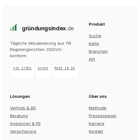
Produkt
gründungs
index
.de
Suche
Tägliche Aktualisierung aus 116
Karte
Registergerichten
. DSGVO-
Branchen
konform.
API
ISO 27001
DSGVO
MADE IN DE
Lösungen
Über uns
Vertrieb & BD
Methodik
Beratung
Pressespiegel
Investoren & PE
Karriere
Versicherung
Kontakt