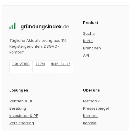
Produkt
gründungs
index
.de
Suche
Tägliche Aktualisierung aus 116
Karte
Registergerichten
. DSGVO-
Branchen
konform.
API
ISO 27001
DSGVO
MADE IN DE
Lösungen
Über uns
Vertrieb & BD
Methodik
Beratung
Pressespiegel
Investoren & PE
Karriere
Versicherung
Kontakt