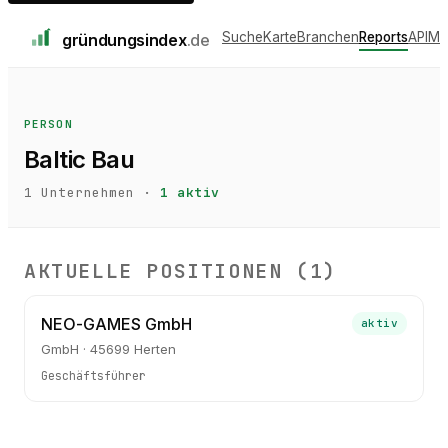
Suche
Karte
Branchen
Reports
API
Me
gründungs
index
.de
PERSON
Baltic Bau
1
Unternehmen ·
1
aktiv
AKTUELLE POSITIONEN (
1
)
NEO-GAMES GmbH
aktiv
GmbH · 45699 Herten
Geschäftsführer