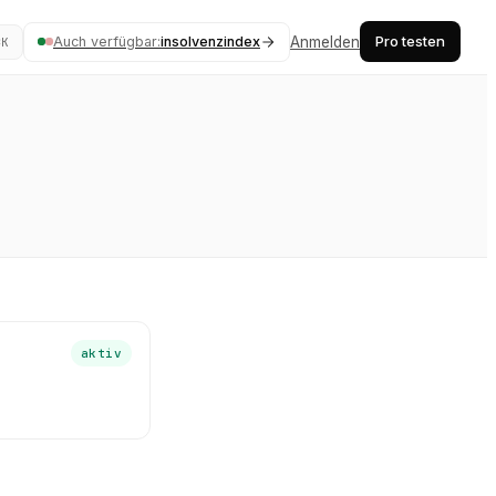
Pro testen
Auch verfügbar:
insolvenzindex
Anmelden
⌘K
aktiv