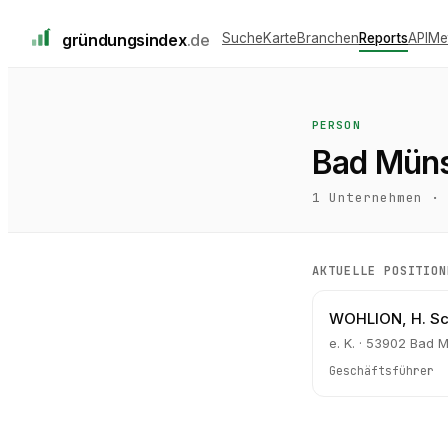
gründungs
index
.de
Suche
Karte
Branchen
Reports
API
Me
PERSON
Bad Müns
1
Unternehmen ·
AKTUELLE POSITION
WOHLION, H. Sch
e. K. · 53902 Bad M
Geschäftsführer