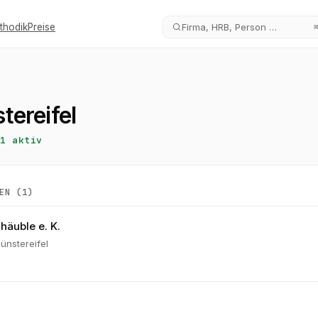
thodik
Preise
Firma, HRB, Person …
tereifel
1
aktiv
EN (
1
)
äuble e. K.
ünstereifel