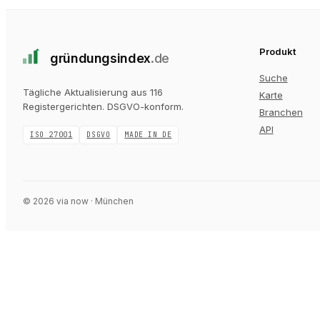
Produkt
gründungs
index
.de
Suche
Tägliche Aktualisierung aus 116
Karte
Registergerichten
. DSGVO-konform.
Branchen
API
ISO 27001
DSGVO
MADE IN DE
©
2026
via now · München