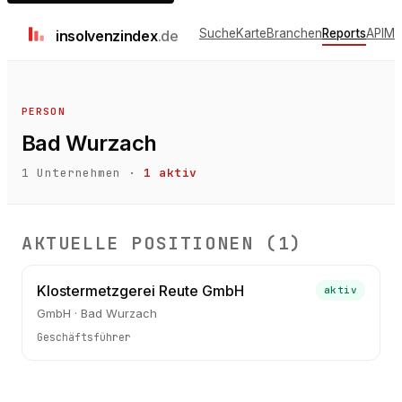
Suche
Karte
Branchen
Reports
API
Me
insolvenz
index
.de
PERSON
Bad Wurzach
1
Unternehmen ·
1
aktiv
AKTUELLE POSITIONEN (
1
)
Klostermetzgerei Reute GmbH
aktiv
GmbH · Bad Wurzach
Geschäftsführer