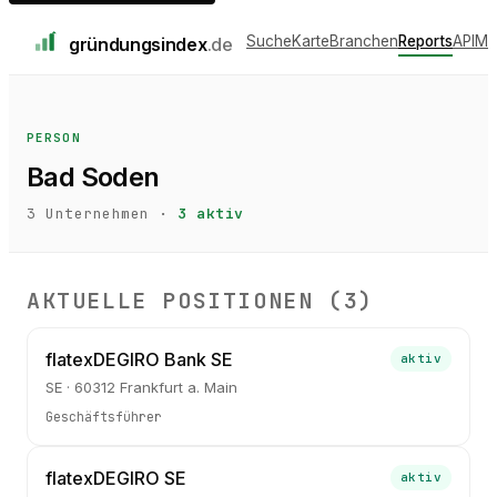
Suche
Karte
Branchen
Reports
API
Me
gründungs
index
.de
PERSON
Bad Soden
3
Unternehmen ·
3
aktiv
AKTUELLE POSITIONEN (
3
)
flatexDEGIRO Bank SE
aktiv
SE · 60312 Frankfurt a. Main
Geschäftsführer
flatexDEGIRO SE
aktiv