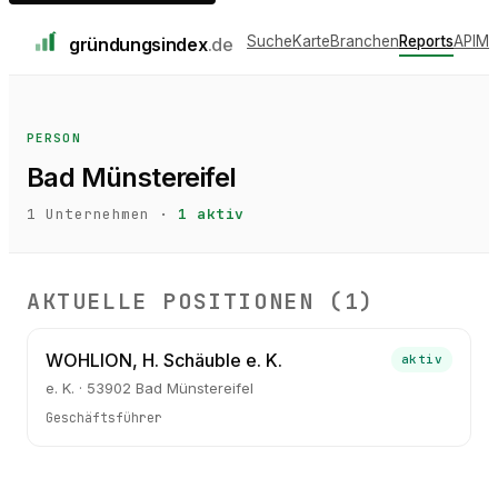
Suche
Karte
Branchen
Reports
API
Me
gründungs
index
.de
PERSON
Bad Münstereifel
1
Unternehmen ·
1
aktiv
AKTUELLE POSITIONEN (
1
)
WOHLION, H. Schäuble e. K.
aktiv
e. K. · 53902 Bad Münstereifel
Geschäftsführer