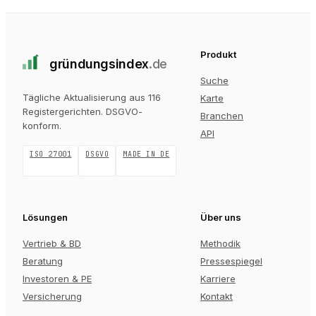
Produkt
gründungs
index
.de
Suche
Tägliche Aktualisierung aus 116
Karte
Registergerichten
. DSGVO-
Branchen
konform.
API
ISO 27001
DSGVO
MADE IN DE
Lösungen
Über uns
Vertrieb & BD
Methodik
Beratung
Pressespiegel
Investoren & PE
Karriere
Versicherung
Kontakt