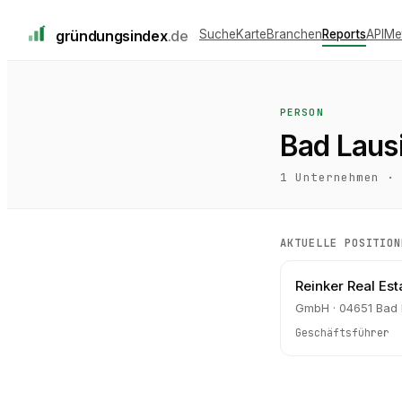
gründungs
index
.de
Suche
Karte
Branchen
Reports
API
Me
PERSON
Bad Laus
1
Unternehmen ·
AKTUELLE POSITION
Reinker Real Es
GmbH · 04651 Bad 
Geschäftsführer