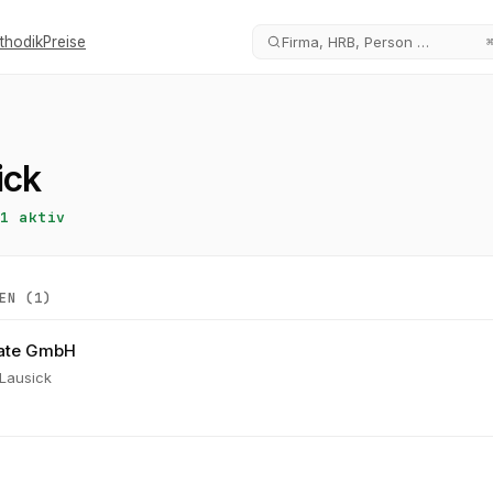
thodik
Preise
Firma, HRB, Person …
ick
1
aktiv
EN (
1
)
tate GmbH
Lausick