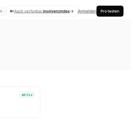
Pro testen
Auch verfügbar:
insolvenzindex
Anmelden
⌘K
aktiv