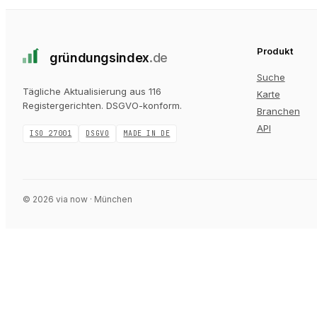
Produkt
gründungs
index
.de
Suche
Tägliche Aktualisierung aus 116
Karte
Registergerichten
. DSGVO-konform.
Branchen
API
ISO 27001
DSGVO
MADE IN DE
©
2026
via now · München