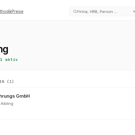
thodik
Preise
Firma, HRB, Person …
ng
1
aktiv
EN (
1
)
ührungs GmbH
Aibling