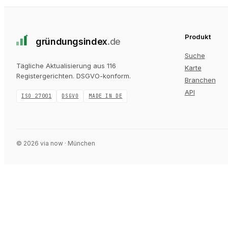
Produkt
gründungs
index
.de
Suche
Tägliche Aktualisierung aus 116
Karte
Registergerichten
. DSGVO-konform.
Branchen
API
ISO 27001
DSGVO
MADE IN DE
©
2026
via now · München