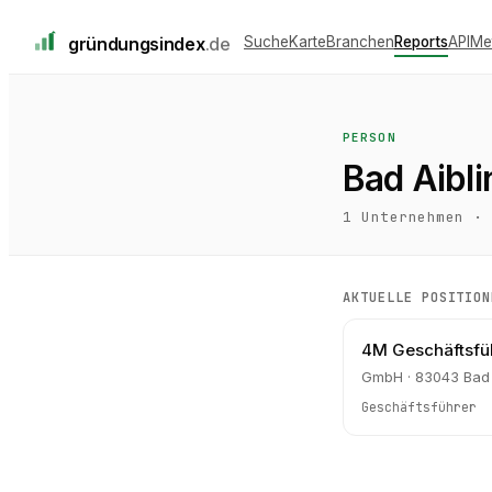
gründungs
index
.de
Suche
Karte
Branchen
Reports
API
Me
PERSON
Bad Aibli
1
Unternehmen ·
AKTUELLE POSITION
4M Geschäftsf
GmbH · 83043 Bad 
Geschäftsführer