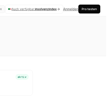
Pro testen
Auch verfügbar:
insolvenzindex
Anmelden
⌘K
aktiv