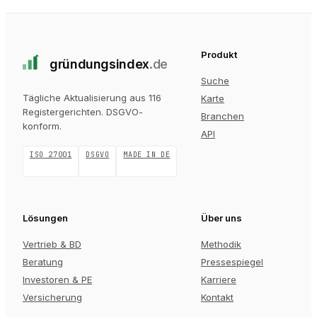
Produkt
gründungs
index
.de
Suche
Tägliche Aktualisierung aus 116
Karte
Registergerichten
. DSGVO-
Branchen
konform.
API
ISO 27001
DSGVO
MADE IN DE
Lösungen
Über uns
Vertrieb & BD
Methodik
Beratung
Pressespiegel
Investoren & PE
Karriere
Versicherung
Kontakt