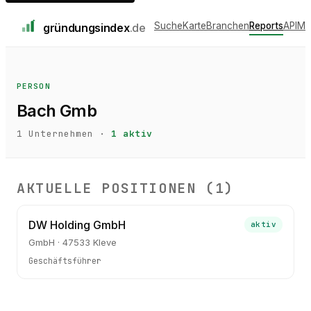
Suche
Karte
Branchen
Reports
API
Me
gründungs
index
.de
PERSON
Bach Gmb
1
Unternehmen ·
1
aktiv
AKTUELLE POSITIONEN (
1
)
DW Holding GmbH
aktiv
GmbH · 47533 Kleve
Geschäftsführer