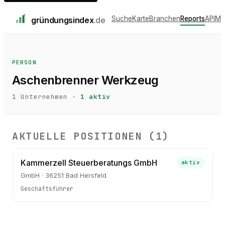
Suche
Karte
Branchen
Reports
API
Me
gründungs
index
.de
PERSON
Aschenbrenner Werkzeug
1
Unternehmen ·
1
aktiv
AKTUELLE POSITIONEN (
1
)
Kammerzell Steuerberatungs GmbH
aktiv
GmbH · 36251 Bad Hersfeld
Geschäftsführer