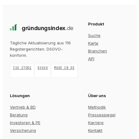
Produkt
gründungs
index
.de
Suche
Tägliche Aktualisierung aus 116
Karte
Registergerichten
. DSGVO-
Branchen
konform.
API
ISO 27001
DSGVO
MADE IN DE
Lösungen
Über uns
Vertrieb & BD
Methodik
Beratung
Pressespiegel
Investoren & PE
Karriere
Versicherung
Kontakt