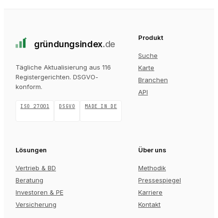
Produkt
gründungs
index
.de
Suche
Tägliche Aktualisierung aus 116
Karte
Registergerichten
. DSGVO-
Branchen
konform.
API
ISO 27001
DSGVO
MADE IN DE
Lösungen
Über uns
Vertrieb & BD
Methodik
Beratung
Pressespiegel
Investoren & PE
Karriere
Versicherung
Kontakt