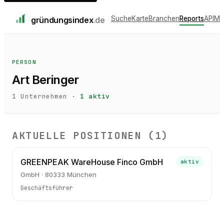
Suche
Karte
Branchen
Reports
API
Me
gründungs
index
.de
PERSON
Art Beringer
1
Unternehmen ·
1
aktiv
AKTUELLE POSITIONEN (
1
)
GREENPEAK WareHouse Finco GmbH
aktiv
GmbH · 80333 München
Geschäftsführer