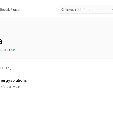
thodik
Preise
Firma, HRB, Person …
a
1
aktiv
EN (
1
)
ergysolutions
kfurt a. Main