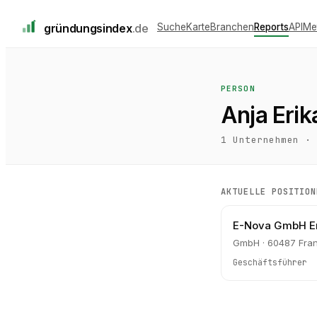
gründungs
index
.de
Suche
Karte
Branchen
Reports
API
Me
PERSON
Anja Erik
1
Unternehmen ·
AKTUELLE POSITION
E-Nova GmbH En
GmbH · 60487 Fran
Geschäftsführer