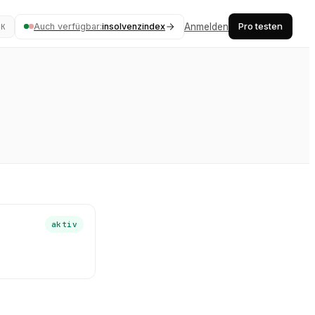
Pro testen
Auch verfügbar:
insolvenzindex
Anmelden
⌘K
aktiv