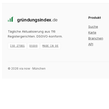
Produkt
gründungs
index
.de
Suche
Tägliche Aktualisierung aus 116
Karte
Registergerichten
. DSGVO-konform.
Branchen
API
ISO 27001
DSGVO
MADE IN DE
©
2026
via now · München