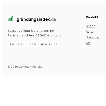
Produkt
gründungs
index
.de
Suche
Tägliche Aktualisierung aus 116
Karte
Registergerichten
. DSGVO-konform.
Branchen
API
ISO 27001
DSGVO
MADE IN DE
©
2026
via now · München