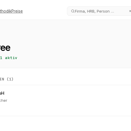
thodik
Preise
Firma, HRB, Person …
ree
1
aktiv
EN (
1
)
bH
cher