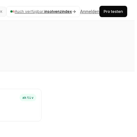
Pro testen
Auch verfügbar:
insolvenzindex
Anmelden
⌘K
aktiv