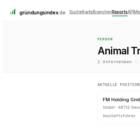
gründungs
index
.de
Suche
Karte
Branchen
Reports
API
Me
PERSON
Animal T
1
Unternehmen ·
AKTUELLE POSITION
FM Holding Gm
GmbH · 48712 Ges
Geschäftsführer