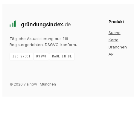
Produkt
gründungs
index
.de
Suche
Tägliche Aktualisierung aus 116
Karte
Registergerichten
. DSGVO-konform.
Branchen
API
ISO 27001
DSGVO
MADE IN DE
©
2026
via now · München