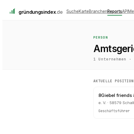
gründungs
index
.de
Suche
Karte
Branchen
Reports
API
Me
PERSON
Amtsgeri
1
Unternehmen ·
AKTUELLE POSITION
8Giebel friends 
e. V. · 58579 Scha
Geschäftsführer