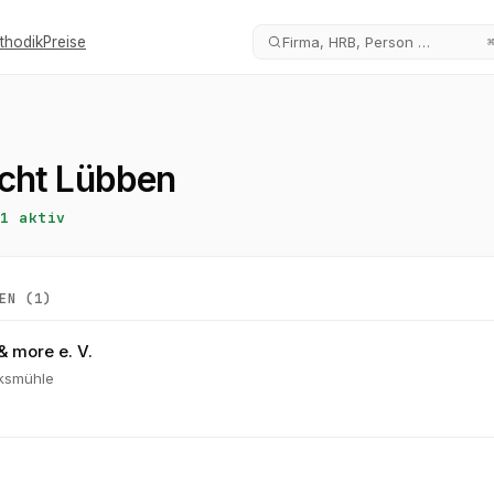
thodik
Preise
Firma, HRB, Person …
cht Lübben
1
aktiv
EN (
1
)
& more e. V.
lksmühle