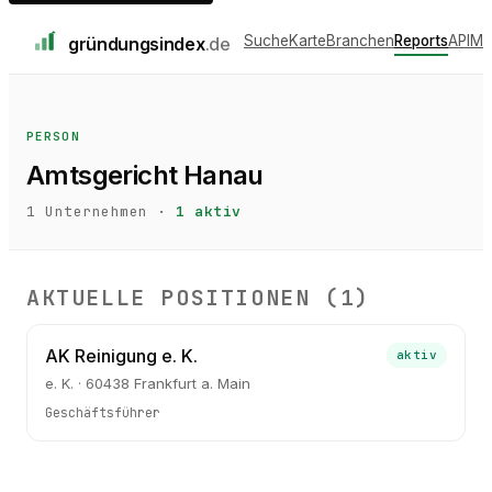
Suche
Karte
Branchen
Reports
API
Me
gründungs
index
.de
PERSON
Amtsgericht Hanau
1
Unternehmen ·
1
aktiv
AKTUELLE POSITIONEN (
1
)
AK Reinigung e. K.
aktiv
e. K. · 60438 Frankfurt a. Main
Geschäftsführer