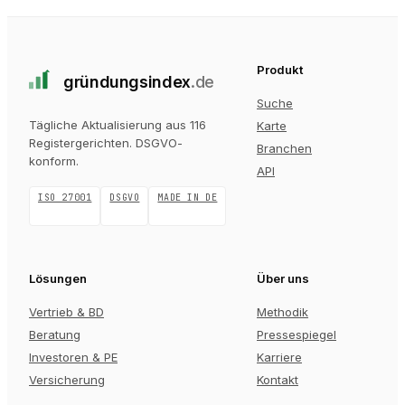
Produkt
gründungs
index
.de
Suche
Tägliche Aktualisierung aus 116
Karte
Registergerichten
. DSGVO-
Branchen
konform.
API
ISO 27001
DSGVO
MADE IN DE
Lösungen
Über uns
Vertrieb & BD
Methodik
Beratung
Pressespiegel
Investoren & PE
Karriere
Versicherung
Kontakt