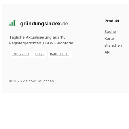
Produkt
gründungs
index
.de
Suche
Tägliche Aktualisierung aus 116
Karte
Registergerichten
. DSGVO-konform.
Branchen
API
ISO 27001
DSGVO
MADE IN DE
©
2026
via now · München