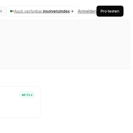
Pro testen
Auch verfügbar:
insolvenzindex
Anmelden
⌘K
aktiv