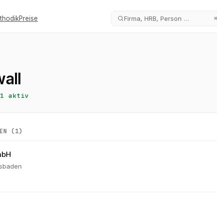
thodik
Preise
Firma, HRB, Person …
all
1
aktiv
EN (
1
)
mbH
esbaden