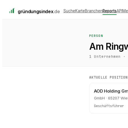
gründungs
index
.de
Suche
Karte
Branchen
Reports
API
Me
PERSON
Am Ringw
1
Unternehmen ·
AKTUELLE POSITION
AOD Holding G
GmbH · 65207 Wi
Geschäftsführer