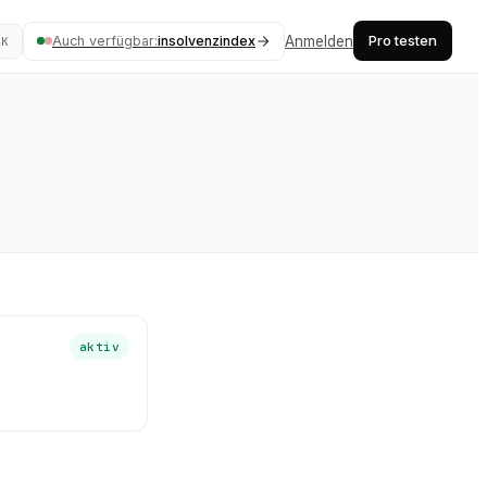
Pro testen
Auch verfügbar:
insolvenzindex
Anmelden
⌘K
aktiv