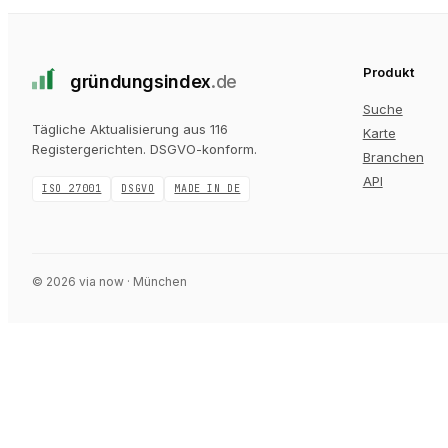
Produkt
gründungs
index
.de
Suche
Tägliche Aktualisierung aus 116
Karte
Registergerichten
. DSGVO-konform.
Branchen
API
ISO 27001
DSGVO
MADE IN DE
©
2026
via now · München