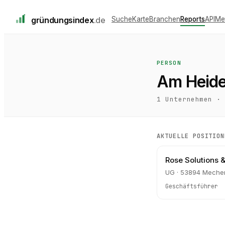
gründungs
index
.de
Suche
Karte
Branchen
Reports
API
Me
PERSON
Am Heid
1
Unternehmen ·
AKTUELLE POSITION
Rose Solutions 
UG · 53894 Meche
Geschäftsführer