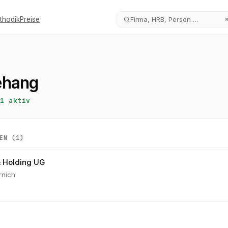
thodik
Preise
Firma, HRB, Person …
ehang
1
aktiv
EN (
1
)
& Holding UG
rnich