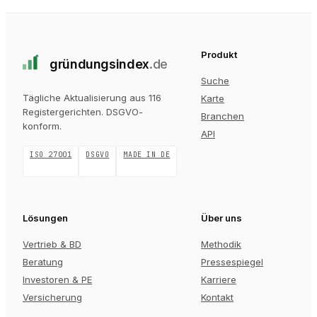
Produkt
gründungs
index
.de
Suche
Tägliche Aktualisierung aus 116
Karte
Registergerichten
. DSGVO-
Branchen
konform.
API
ISO 27001
DSGVO
MADE IN DE
Lösungen
Über uns
Vertrieb & BD
Methodik
Beratung
Pressespiegel
Investoren & PE
Karriere
Versicherung
Kontakt