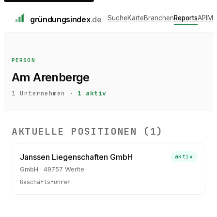
Suche
Karte
Branchen
Reports
API
Me
gründungs
index
.de
PERSON
Am Arenberge
1
Unternehmen ·
1
aktiv
AKTUELLE POSITIONEN (
1
)
Janssen Liegenschaften GmbH
aktiv
GmbH · 49757 Werlte
Geschäftsführer