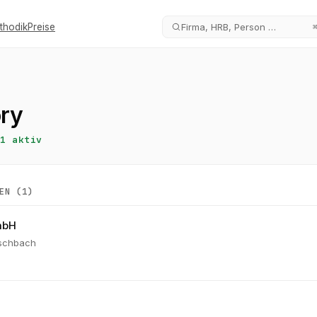
thodik
Preise
Firma, HRB, Person …
ory
1
aktiv
EN (
1
)
mbH
schbach