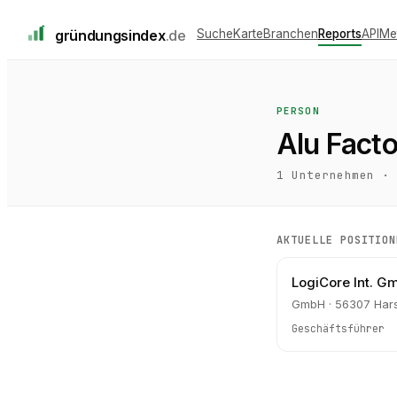
gründungs
index
.de
Suche
Karte
Branchen
Reports
API
Me
PERSON
Alu Fact
1
Unternehmen ·
AKTUELLE POSITION
LogiCore Int. G
GmbH · 56307 Har
Geschäftsführer