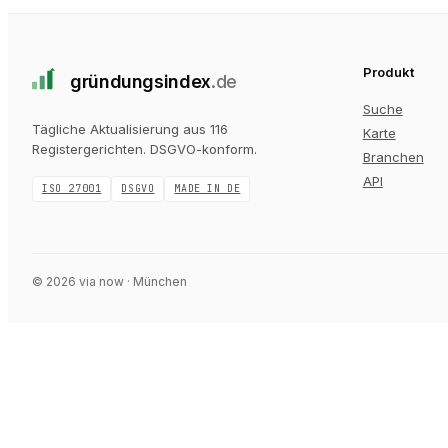
Produkt
gründungs
index
.de
Suche
Tägliche Aktualisierung aus 116
Karte
Registergerichten
. DSGVO-konform.
Branchen
API
ISO 27001
DSGVO
MADE IN DE
©
2026
via now · München