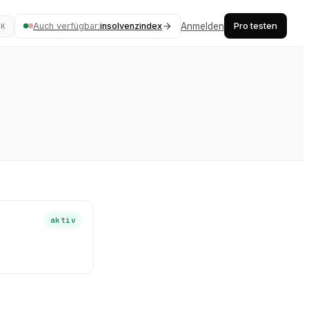
Pro testen
Auch verfügbar:
insolvenzindex
Anmelden
⌘K
aktiv