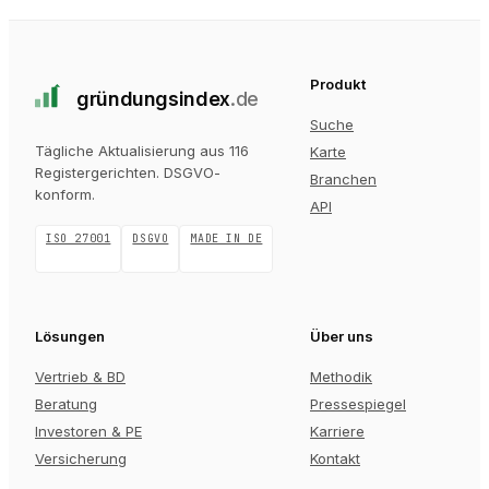
Produkt
gründungs
index
.de
Suche
Tägliche Aktualisierung aus 116
Karte
Registergerichten
. DSGVO-
Branchen
konform.
API
ISO 27001
DSGVO
MADE IN DE
Lösungen
Über uns
Vertrieb & BD
Methodik
Beratung
Pressespiegel
Investoren & PE
Karriere
Versicherung
Kontakt