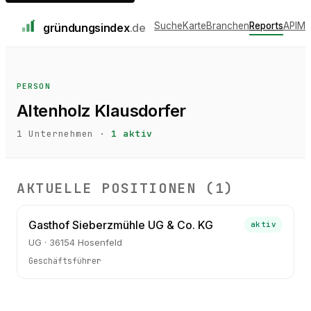
Suche
Karte
Branchen
Reports
API
Me
gründungs
index
.de
PERSON
Altenholz Klausdorfer
1
Unternehmen ·
1
aktiv
AKTUELLE POSITIONEN (
1
)
Gasthof Sieberzmühle UG & Co. KG
aktiv
UG · 36154 Hosenfeld
Geschäftsführer