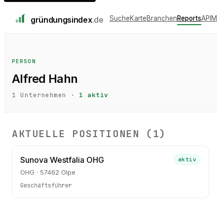
Suche
Karte
Branchen
Reports
API
Me
gründungs
index
.de
PERSON
Alfred Hahn
1
Unternehmen ·
1
aktiv
AKTUELLE POSITIONEN (
1
)
Sunova Westfalia OHG
aktiv
OHG · 57462 Olpe
Geschäftsführer