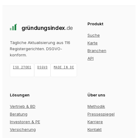
Produkt
gründungs
index
.de
Suche
Tägliche Aktualisierung aus 116
Karte
Registergerichten
. DSGVO-
Branchen
konform.
API
ISO 27001
DSGVO
MADE IN DE
Lösungen
Über uns
Vertrieb & BD
Methodik
Beratung
Pressespiegel
Investoren & PE
Karriere
Versicherung
Kontakt