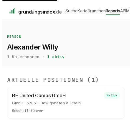
Suche
Karte
Branchen
Reports
API
Me
gründungs
index
.de
PERSON
Alexander Willy
1
Unternehmen ·
1
aktiv
AKTUELLE POSITIONEN (
1
)
BE United Camps GmbH
aktiv
GmbH · 67061 Ludwigshafen a. Rhein
Geschäftsführer