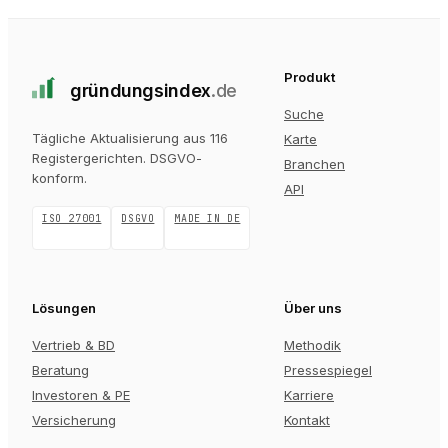
Produkt
gründungs
index
.de
Suche
Tägliche Aktualisierung aus 116
Karte
Registergerichten
. DSGVO-
Branchen
konform.
API
ISO 27001
DSGVO
MADE IN DE
Lösungen
Über uns
Vertrieb & BD
Methodik
Beratung
Pressespiegel
Investoren & PE
Karriere
Versicherung
Kontakt