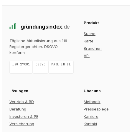
Produkt
gründungs
index
.de
Suche
Tägliche Aktualisierung aus 116
Karte
Registergerichten
. DSGVO-
Branchen
konform.
API
ISO 27001
DSGVO
MADE IN DE
Lösungen
Über uns
Vertrieb & BD
Methodik
Beratung
Pressespiegel
Investoren & PE
Karriere
Versicherung
Kontakt