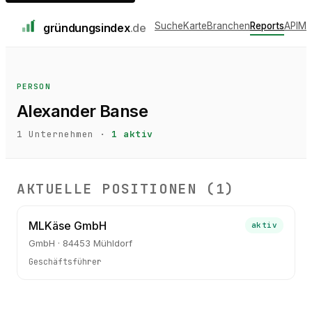
Suche
Karte
Branchen
Reports
API
Me
gründungs
index
.de
PERSON
Alexander Banse
1
Unternehmen ·
1
aktiv
AKTUELLE POSITIONEN (
1
)
MLKäse GmbH
aktiv
GmbH · 84453 Mühldorf
Geschäftsführer