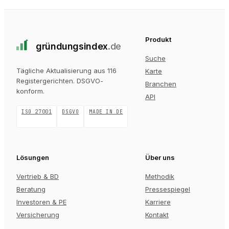
Produkt
gründungs
index
.de
Suche
Tägliche Aktualisierung aus 116
Karte
Registergerichten
. DSGVO-
Branchen
konform.
API
ISO 27001
DSGVO
MADE IN DE
Lösungen
Über uns
Vertrieb & BD
Methodik
Beratung
Pressespiegel
Investoren & PE
Karriere
Versicherung
Kontakt