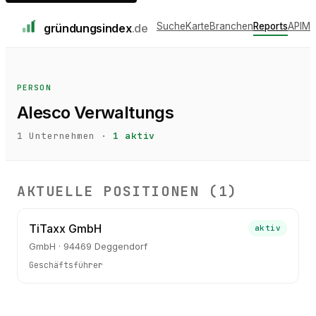
Suche
Karte
Branchen
Reports
API
Me
gründungs
index
.de
PERSON
Alesco Verwaltungs
1
Unternehmen ·
1
aktiv
AKTUELLE POSITIONEN (
1
)
TiTaxx GmbH
aktiv
GmbH · 94469 Deggendorf
Geschäftsführer