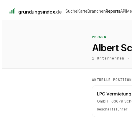
gründungs
index
.de
Suche
Karte
Branchen
Reports
API
Me
PERSON
Albert S
1
Unternehmen ·
AKTUELLE POSITION
LPC Vermietun
GmbH · 63679 Sch
Geschäftsführer