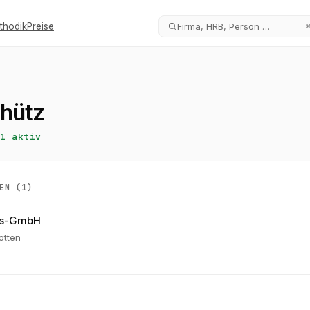
thodik
Preise
Firma, HRB, Person …
chütz
1
aktiv
EN (
1
)
gs-GmbH
otten