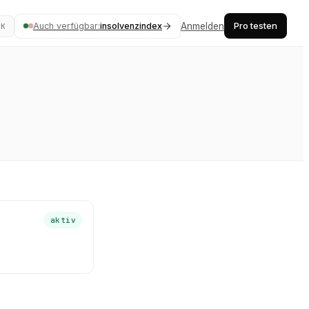
Pro testen
Auch verfügbar:
insolvenzindex
Anmelden
⌘K
aktiv