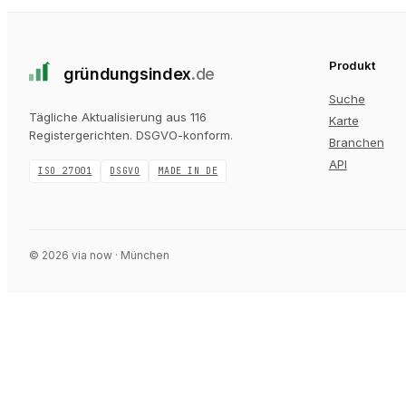
Produkt
gründungs
index
.de
Suche
Tägliche Aktualisierung aus 116
Karte
Registergerichten
. DSGVO-konform.
Branchen
API
ISO 27001
DSGVO
MADE IN DE
©
2026
via now · München